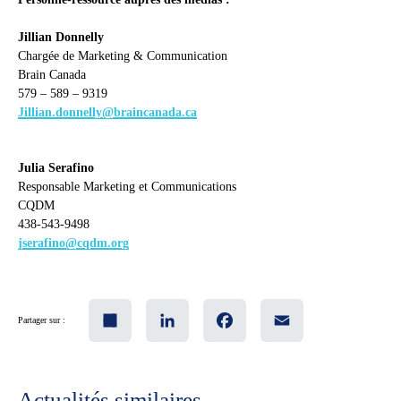
Jillian Donnelly
Chargée de Marketing & Communication
Brain Canada
579 – 589 – 9319
Jillian.donnelly@braincanada.ca
Julia Serafino
Responsable Marketing et Communications
CQDM
438-543-9498
jserafino@cqdm.org
Share
LinkedIn
Facebook
Email
Partager sur :
Actualités similaires