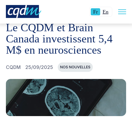
Ouvri
CQDM
NOUVELLES ET ÉVÉNEMENTS
LE CQDM ET BR
Langue
Switch
la
Fr
En
navig
actuelle
language
du
Le CQDM et Brain
site
:
to
Français.
English.
Canada investissent 5,4
M$ en neurosciences
CQDM
25/09/2025
NOS NOUVELLES