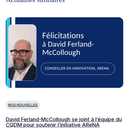
NOS NOUVELLES
N
David Ferland-McCollough se joint à l’équipe du
No
CQDM pour soutenir l’initiative AReNA
c