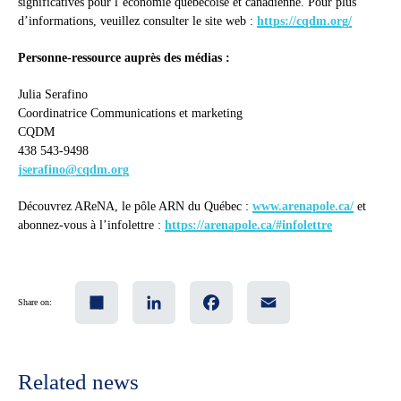
significatives pour l’économie québécoise et canadienne. Pour plus
d’informations, veuillez consulter le site web :
https://cqdm.org/
Personne-ressource auprès des médias :
Julia Serafino
Coordinatrice Communications et marketing
CQDM
438 543-9498
jserafino@cqdm.org
Découvrez AReNA, le pôle ARN du Québec :
www.arenapole.ca/
et
abonnez-vous à l’infolettre :
https://arenapole.ca/#infolettre
Share
LinkedIn
Facebook
Email
Share on:
Related news