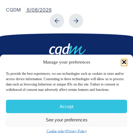
CQDM
6/08/2026
C
Manage your preferences
Contact us
To provide the best experiences, we use technologies such as cookies to store and/or
access device information. Consenting to these technologies will allow us to process
data such as browsing behaviour or unique IDs on this site. Failure to consent or
LinkedIn
Twitter
withdrawal of consent may adversely affect certain features and functions.
Accept
© 2026 CQDM.
ALL RIGHTS RESERVED.
See your preferences
TERMS OF USE
PRIVACY POLICY
SITE MAP
GÉRER MES COOKIES
Cookie policy
Privacy Policy