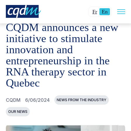
Open
CQDM
NEWS AND EVENTS
CQDM ANNOUNCES A NEW 
Changer
Current
site
Fr
En
navig
la
language:
CQDM announces a new
langue
English.
pour
initiative to stimulate
du
innovation and
français.
entrepreneurship in the
RNA therapy sector in
Quebec
CQDM
6/06/2024
NEWS FROM THE INDUSTRY
OUR NEWS