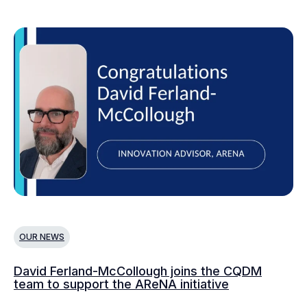
OUR NEWS
O
David Ferland-McCollough joins the CQDM
CQ
team to support the AReNA initiative