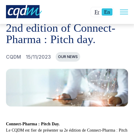
Open
CQDM
NEWS AND EVENTS
2ND EDITION OF CONNECT
Changer
Current
site
Fr
En
navig
la
language:
2nd edition of Connect-
langue
English.
pour
Pharma : Pitch day.
du
français.
CQDM
15/11/2023
OUR NEWS
Connect-Pharma : Pitch Day.
Le CQDM est fier de présenter sa 2e édition de Connect-Pharma : Pitch