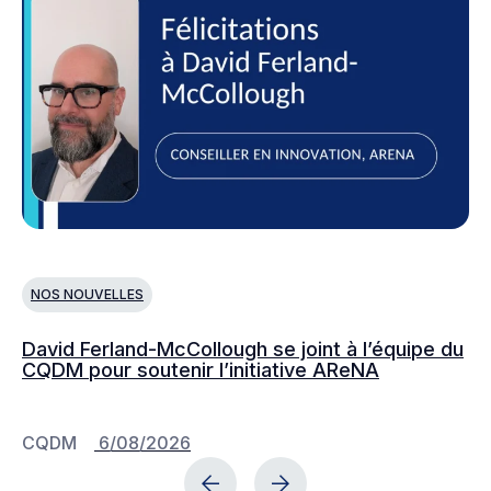
NOS NOUVELLES
N
David Ferland-McCollough se joint à l’équipe du
No
CQDM pour soutenir l’initiative AReNA
c
CQDM
6/08/2026
C