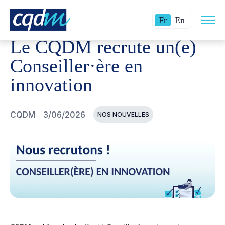
Ouvri
CQDM
NOUVELLES ET ÉVÉNEMENTS
LE CQDM RECRU
Langue
Switch
la
Fr
En
navig
actuelle
language
du
Le CQDM recrute un(e)
site
:
to
Français.
English.
Conseiller·ère en
innovation
CQDM
3/06/2026
NOS NOUVELLES