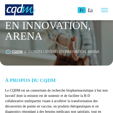
Ouvri
Langue
Switch
la
Fr
En
CONSEILLER(ÈRE)
navig
actuelle
language
du
site
EN INNOVATION,
:
to
Français.
English.
ARENA
CQDM
CONSEILLER(ÈRE) EN INNOVATION, ARENA
À PROPOS DU CQDM
Le CQDM est un consortium de recherche biopharmaceutique à but non
lucratif dont la mission est de soutenir et de faciliter la R-D
collaborative multipartite visant à accélérer la transformation des
découvertes de pointe en vaccins, en produits thérapeutiques et en
diagnostics répondant à des besoins médicaux non satisfaits, tout en