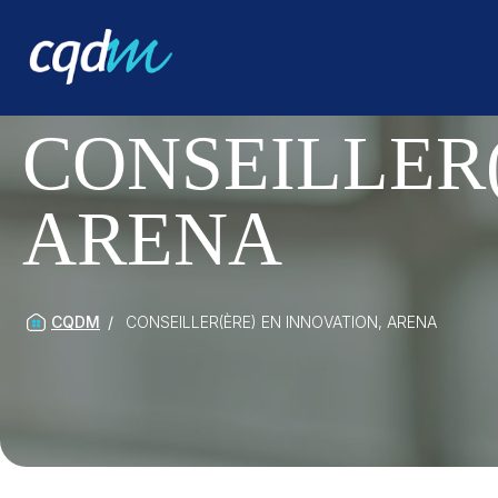
CONSEILLER(
ARENA
CQDM
CONSEILLER(ÈRE) EN INNOVATION, ARENA